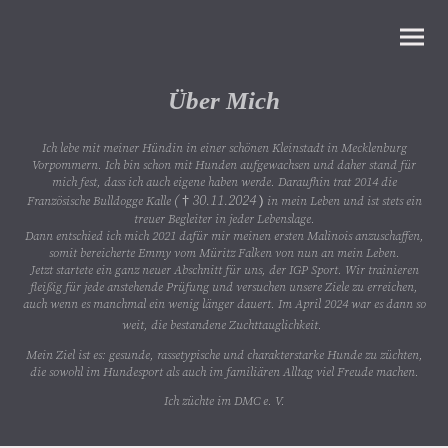
Über Mich
Ich lebe mit meiner Hündin in einer schönen Kleinstadt in Mecklenburg
Vorpommern. Ich bin schon mit Hunden aufgewachsen und daher stand für
mich fest, dass ich auch eigene haben werde. Daraufhin trat 2014 die
(
30.11.2024
Französische Bulldogge Kalle
†
)
in mein Leben und ist stets ein
treuer Begleiter in jeder Lebenslage.
Dann entschied ich mich 2021 dafür mir meinen ersten Malinois anzuschaffen,
somit bereicherte Emmy vom Müritz Falken von nun an mein Leben.
Jetzt startete ein ganz neuer Abschnitt für uns, der IGP Sport. Wir trainieren
fleißig für jede anstehende Prüfung und versuchen unsere Ziele zu erreichen,
auch wenn es manchmal ein wenig länger dauert. Im April 2024 war es dann so
weit, die bestandene Zuchttauglichkeit.
Mein Ziel ist es: gesunde, rassetypische und charakterstarke Hunde zu züchten,
die sowohl im Hundesport als auch im familiären Alltag viel Freude machen.
Ich züchte im DMC e. V.